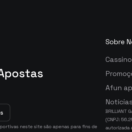
Sobre N
Cassino
 Apostas
Promoç
Afun a
Notícia
BRILLIANT G
s
(CNPJ: 56.
ortivas neste site são apenas para fins de
autorizada 