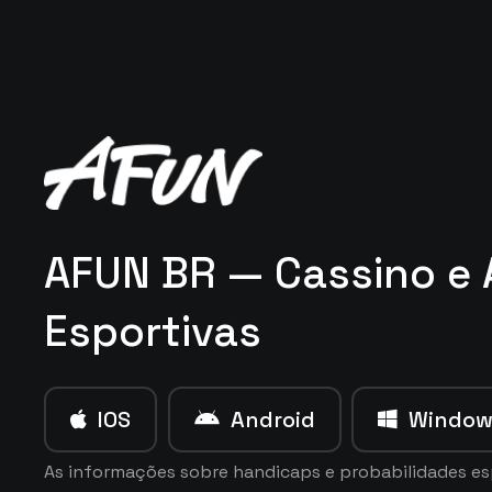
AFUN BR — Cassino e
Esportivas
IOS
Android
Window
As informações sobre handicaps e probabilidades esp