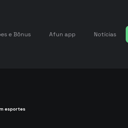
es e Bônus
Afun app
Notícias
em esportes