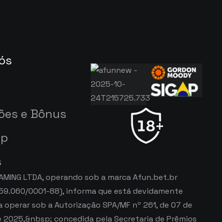
ós
ões e Bônus
pp
s
AMING LTDA, operando sob a marca Afun.bet.br
259.060/0001-88), informa que está devidamente
a operar sob a Autorização SPA/MF nº 261, de 07 de
e 2025,&nbsp; concedida pela Secretaria de Prêmios