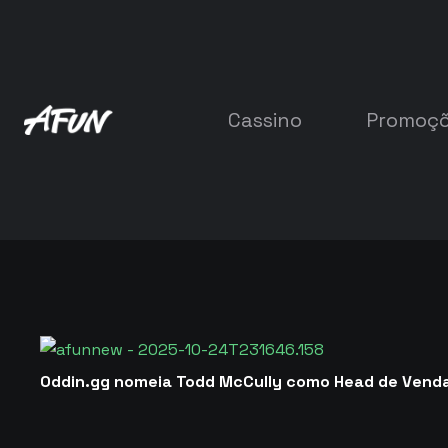
Cassino
Promoçõ
Oddin.gg nomeia Todd McCully como Head de Vend