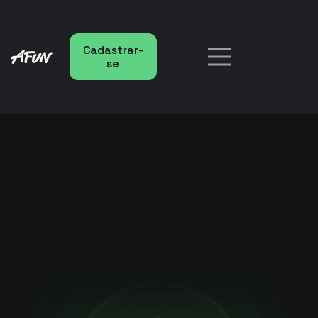
Cadastrar-
se