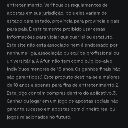
entretenimento. Verifique os regulamentos de
apostas em sua jurisdição, pois eles variam de
estado para estado, província para província e país
para país. É estritamente proibido usar essas
informações para violar qualquer lei ou estatuto.
Este site não está associado nem é endossado por
nenhuma liga, associação ou equipe profissional ou
universitária. A Afun não tem como público-alvo
indivíduos menores de 18 anos. Os ganhos finais não
são garantidos.1. Este produto destina-se a maiores
de 18 anos e apenas para fins de entretenimento.2.
Este jogo contém compras dentro do aplicativo.3.
Ganhar ou jogar em um jogo de apostas sociais não
garante sucesso em apostas com dinheiro real ou
jogos relacionados no futuro.