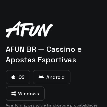
AFUN BR — Cassino e
Apostas Esportivas
IOS
Android
Windows
As informações sobre handicaps e probabilidades