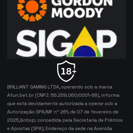
BRILLIANT GAMING LTDA, operando sob a marca
Afun.bet.br (CNPJ: 56.259.060/0001-88), informa
que está devidamente autorizada a operar sob a
Autorização SPA/MF nº 261, de 07 de fevereiro de
2025,&nbsp; concedida pela Secretaria de Prêmios
e Apostas (SPA); Endereço da sede na Avenida