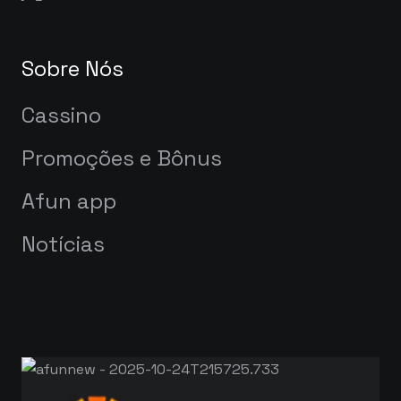
Sobre Nós
Cassino
Promoções e Bônus
Afun app
Notícias