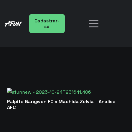
Cadastrar-
se
Palpite Gangwon FC x Machida Zelvia – Análise
AFC