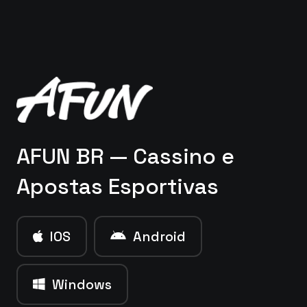
AFUN BR — Cassino e
Apostas Esportivas
IOS
Android
Windows