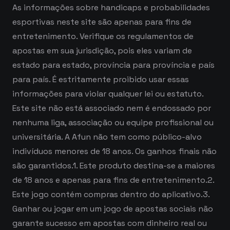
As informações sobre handicaps e probabilidades
esportivas neste site são apenas para fins de
entretenimento. Verifique os regulamentos de
apostas em sua jurisdição, pois eles variam de
estado para estado, província para província e país
para país. É estritamente proibido usar essas
informações para violar qualquer lei ou estatuto.
Este site não está associado nem é endossado por
nenhuma liga, associação ou equipe profissional ou
universitária. A Afun não tem como público-alvo
indivíduos menores de 18 anos. Os ganhos finais não
são garantidos.1. Este produto destina-se a maiores
de 18 anos e apenas para fins de entretenimento.2.
Este jogo contém compras dentro do aplicativo.3.
Ganhar ou jogar em um jogo de apostas sociais não
garante sucesso em apostas com dinheiro real ou