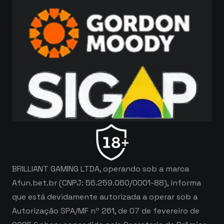
BRILLIANT GAMING LTDA, operando sob a marca
Afun.bet.br (CNPJ: 56.259.060/0001-88), informa
que está devidamente autorizada a operar sob a
Autorização SPA/MF nº 261, de 07 de fevereiro de