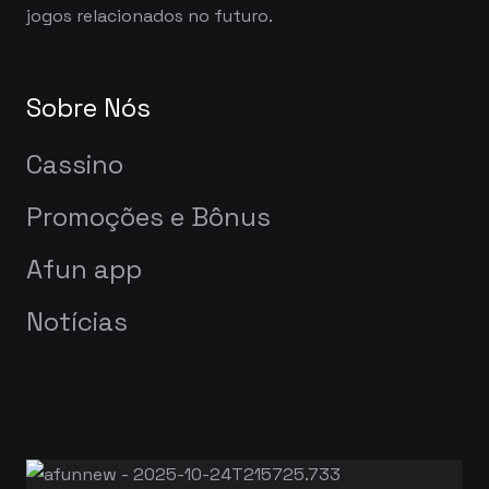
jogos relacionados no futuro.
Sobre Nós
Cassino
Promoções e Bônus
Afun app
Notícias