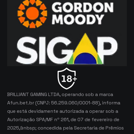
BRILLIANT GAMING LTDA, operando sob a marca
Afun.bet.br (CNPJ: 56.259.060/0001-88), informa
que está devidamente autorizada a operar sob a
Autorização SPA/MF nº 261, de 07 de fevereiro de
2025,&nbsp; concedida pela Secretaria de Prêmios