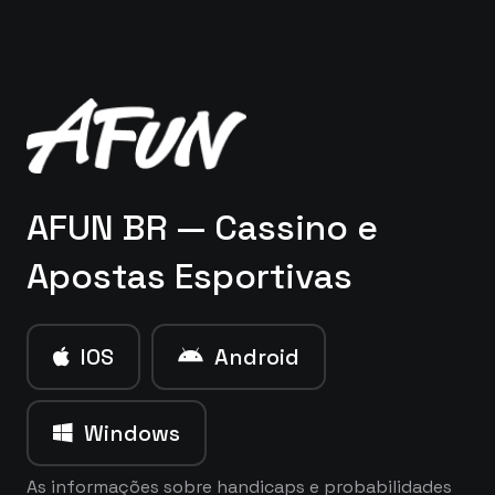
AFUN BR — Cassino e
Apostas Esportivas
IOS
Android
Windows
As informações sobre handicaps e probabilidades