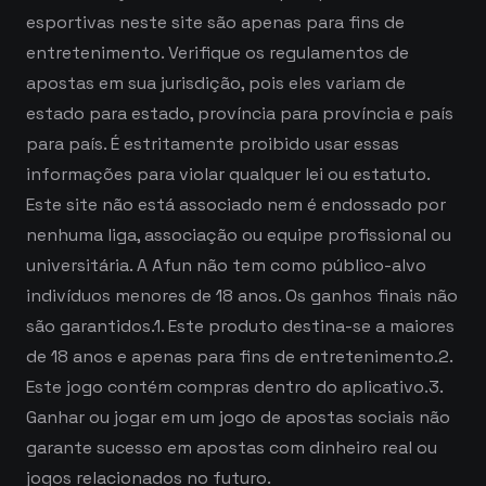
esportivas neste site são apenas para fins de
entretenimento. Verifique os regulamentos de
apostas em sua jurisdição, pois eles variam de
estado para estado, província para província e país
para país. É estritamente proibido usar essas
informações para violar qualquer lei ou estatuto.
Este site não está associado nem é endossado por
nenhuma liga, associação ou equipe profissional ou
universitária. A Afun não tem como público-alvo
indivíduos menores de 18 anos. Os ganhos finais não
são garantidos.1. Este produto destina-se a maiores
de 18 anos e apenas para fins de entretenimento.2.
Este jogo contém compras dentro do aplicativo.3.
Ganhar ou jogar em um jogo de apostas sociais não
garante sucesso em apostas com dinheiro real ou
jogos relacionados no futuro.