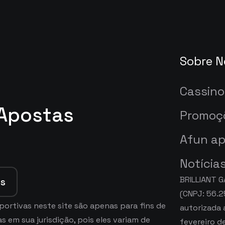
Sobre N
Cassino
 Apostas
Promoç
Afun a
Notícia
BRILLIANT G
s
(CNPJ: 56.
ortivas neste site são apenas para fins de
autorizada 
 em sua jurisdição, pois eles variam de
fevereiro d