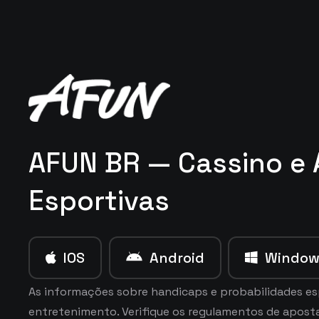
AFUN BR — Cassino e
Esportivas
IOS
Android
Window
As informações sobre handicaps e probabilidades esp
entretenimento. Verifique os regulamentos de apostas