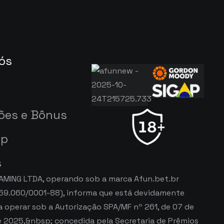
ós
ões e Bônus
pp
s
AMING LTDA, operando sob a marca Afun.bet.br
259.060/0001-88), informa que está devidamente
a operar sob a Autorização SPA/MF nº 261, de 07 de
e 2025,&nbsp; concedida pela Secretaria de Prêmios